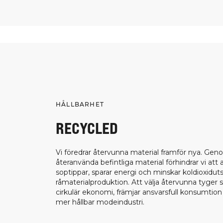
HÅLLBARHET
RECYCLED
Vi föredrar återvunna material framför nya. Gen
återanvända befintliga material förhindrar vi att
soptippar, sparar energi och minskar koldioxiduts
råmaterialproduktion. Att välja återvunna tyger 
cirkulär ekonomi, främjar ansvarsfull konsumtion o
mer hållbar modeindustri.