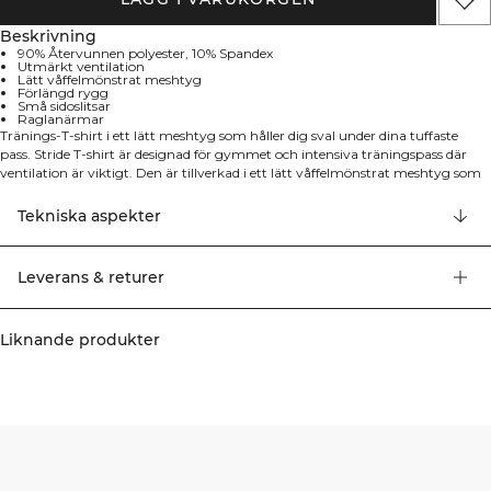
Beskrivning
90% Återvunnen polyester, 10% Spandex
Utmärkt ventilation
Lätt våffelmönstrat meshtyg
Förlängd rygg
Små sidoslitsar
Raglanärmar
Tränings-T-shirt i ett lätt meshtyg som håller dig sval under dina tuffaste
pass. Stride T-shirt är designad för gymmet och intensiva träningspass där
ventilation är viktigt. Den är tillverkad i ett lätt våffelmönstrat meshtyg som
andas optimalt. Den förlängda ryggen, små sidoslitsar och raglanärmar ger
dig maximal rörelsefrihet under hela passet. Utmärkt ventilation, förlängd
Tekniska aspekter
rygg, raglanärmar, sidoslitsar, ICIW-logga fram. 90% Återvunnen polyester,
10% Elastan.
Leverans & returer
Liknande produkter