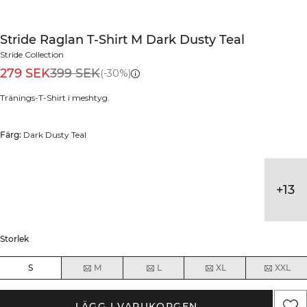
Stride Raglan T-Shirt M Dark Dusty Teal
Stride Collection
279 SEK
399 SEK
(-30%)
Tränings-T-Shirt i meshtyg.
Färg:
Dark Dusty Teal
+
13
Storlek
S
M
L
XL
XXL
LÄGG I VARUKORGEN