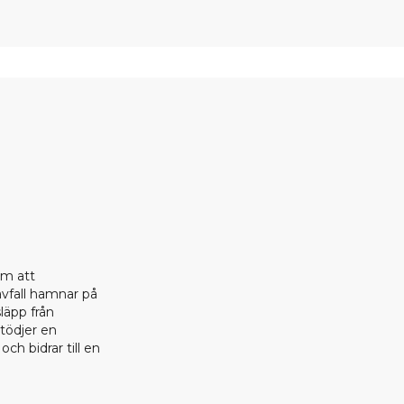
om att
 avfall hamnar på
läpp från
stödjer en
ch bidrar till en