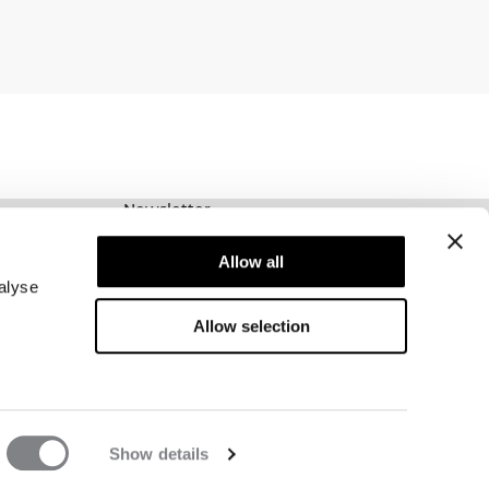
Newsletter
Prenumerera på vårt nyhetsbrev! Få exklusiva
Allow all
erbjudanden, våra senaste nyheter och mycket
mer.
alyse
Allow selection
Show details