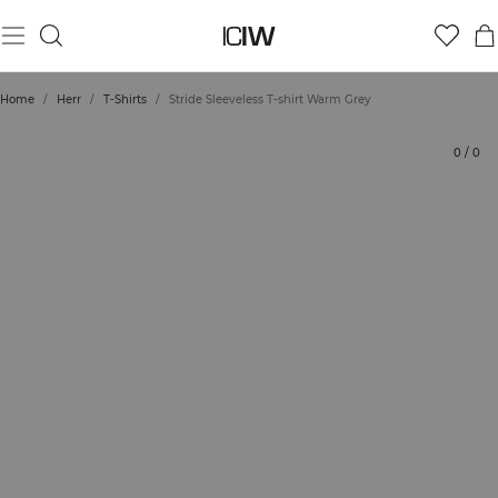
Produkt
Tekniska aspekter
Betyg
Styla med
Home
/
Herr
/
T-Shirts
/
Stride Sleeveless T-shirt Warm Grey
0
/
0