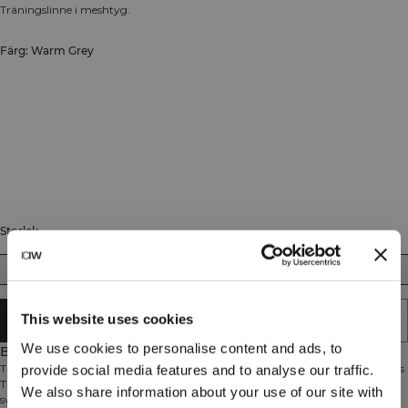
Träningslinne i meshtyg.
Färg: Warm Grey
Storlek
S
M
L
XL
XXL
This website uses cookies
SLUTSÅLD - MEDDELA MIG
We use cookies to personalise content and ads, to
Beskrivning
Träningslinne i mesh-material perfekt för intensiva gympass. Stride Sleeveless
provide social media features and to analyse our traffic.
T-shirt är tillverkad i ett lätt och luftigt wafflemesh-material som håller dig
We also share information about your use of our site with
sval under hela träningspasset. Den förlängda ryggen tillsammans med