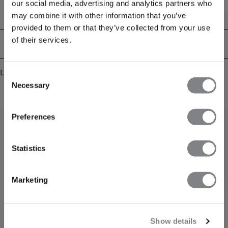
our social media, advertising and analytics partners who
sidoslitsar och ärmlös design ger dig maximal rörelsefrihet under alla typer av
träning. 90% Återvunnen polyester, 10% Elastan.
Tekniska aspekter
may combine it with other information that you’ve
provided to them or that they’ve collected from your use
of their services.
Leverans & returer
Liknande produkter
Consent
Necessary
Selection
FÅ 15% RABATT
Preferences
När du prenumererar på vårt nyhetsbrev.
Bli
den första att få reda på nya släpp, erbjudanden
och mycket mer!
Statistics
Prenumerera
Marketing
Show details