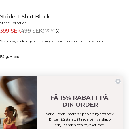
Stride T-Shirt Black
Stride Collection
399 SEK
499 SEK
(-20%)
Seamless, andningsbar tränings-t-shirt med normal passform.
Färg:
Black
FÅ 15% RABATT PÅ
Storlek
DIN ORDER
S
M
L
XL
XXL
När du prenumererar på vårt nyhetsbrev!
Bli den första att få reda på nya släpp,
Few in stock
erbjudanden och mycket mer!