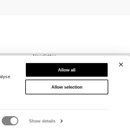
Newsletter
Prenumerera på vårt nyhetsbrev! Få exklusiva
Allow all
erbjudanden, våra senaste nyheter och mycket
mer.
alyse
Allow selection
Show details