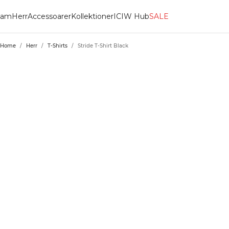
am
Herr
Accessoarer
Kollektioner
ICIW Hub
SALE
Home
/
Herr
/
T-Shirts
/
Stride T-Shirt Black