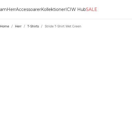
am
Herr
Accessoarer
Kollektioner
ICIW Hub
SALE
Home
/
Herr
/
T-Shirts
/
Stride T-Shirt Wet Green