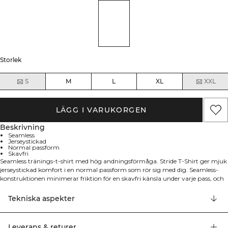
Storlek
S
M
L
XL
XXL
LÄGG I VARUKORGEN
Beskrivning
Seamless
Jerseystickad
Normal passform
Skavfri
Seamless tränings-t-shirt med hög andningsförmåga. Stride T-Shirt ger mjuk
jerseystickad komfort i en normal passform som rör sig med dig. Seamless-
konstruktionen minimerar friktion för en skavfri känsla under varje pass, och
den lätta kvaliteten håller dig sval från gymgolvet till löpning utomhus. 92%
Polyamid, 8% Elastan.
Tekniska aspekter
Leverans & returer