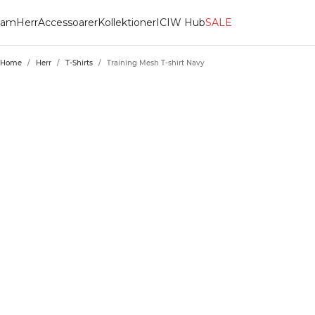
am
Herr
Accessoarer
Kollektioner
ICIW Hub
SALE
Home
/
Herr
/
T-Shirts
/
Training Mesh T-shirt Navy