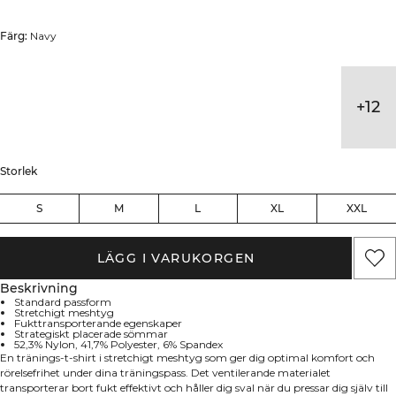
Färg:
Navy
+
12
Storlek
S
M
L
XL
XXL
LÄGG I VARUKORGEN
Beskrivning
Standard passform
Stretchigt meshtyg
Fukttransporterande egenskaper
Strategiskt placerade sömmar
52,3% Nylon, 41,7% Polyester, 6% Spandex
En tränings-t-shirt i stretchigt meshtyg som ger dig optimal komfort och
rörelsefrihet under dina träningspass. Det ventilerande materialet
transporterar bort fukt effektivt och håller dig sval när du pressar dig själv till