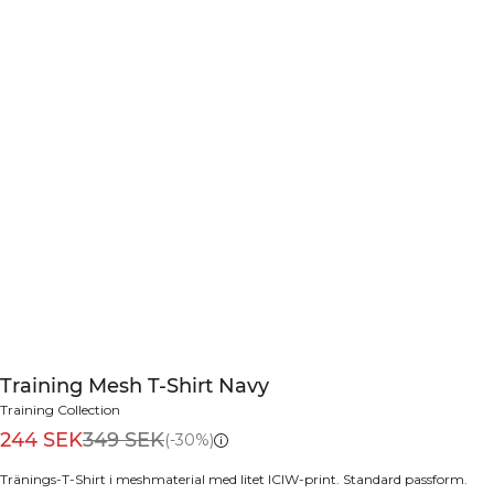
Training Mesh T-Shirt Navy
Training Collection
244 SEK
349 SEK
(-30%)
Tränings-T-Shirt i meshmaterial med litet ICIW-print. Standard passform.