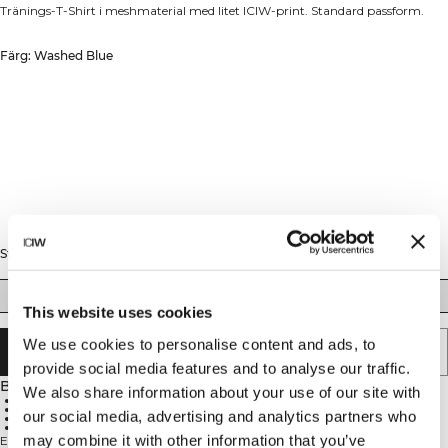
Tränings-T-Shirt i meshmaterial med litet ICIW-print. Standard passform.
Färg: Washed Blue
Storlek
S
M
L
XL
XXL
This website uses cookies
We use cookies to personalise content and ads, to
SLUTSÅLD - MEDDELA MIG
provide social media features and to analyse our traffic.
Beskrivning
We also share information about your use of our site with
Standard passform
Stretchigt meshtyg
our social media, advertising and analytics partners who
Fukttransporterande
Håller dig sval
may combine it with other information that you’ve
En tränings-t-shirt i stretchigt meshtyg som ger dig optimal komfort och