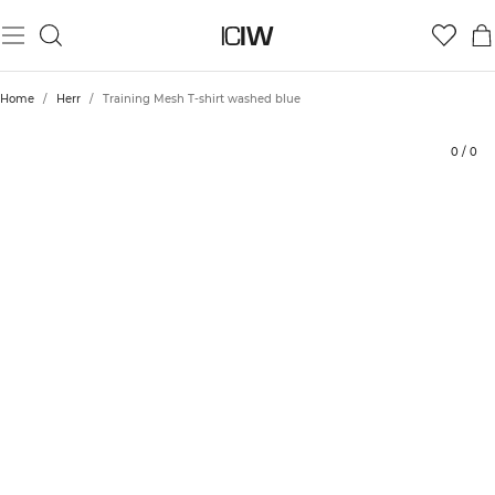
Produkt
Tekniska aspekter
Betyg
Styla med
Home
/
Herr
/
Training Mesh T-shirt washed blue
0
/
0